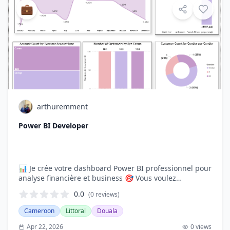
💼
arthuremment
Power BI Developer
📊 Je crée votre dashboard Power BI professionnel pour
analyse financière et business 🎯 Vous voulez
comprendre vos données et prendre de meilleures
0.0
(0
reviews
)
décisions ? Je conçois pour v…
Cameroon
Littoral
Douala
Apr 22, 2026
0
views