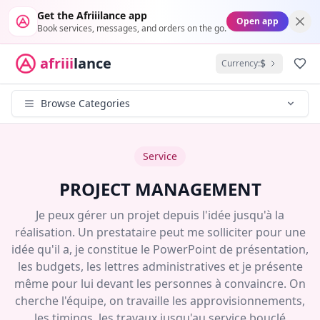
Get the Afriiilance app
Open app
Book services, messages, and orders on the go.
afriii
lance
$
Currency:
Fav
Browse Categories
Service
PROJECT MANAGEMENT
Je peux gérer un projet depuis l'idée jusqu'à la
réalisation. Un prestataire peut me solliciter pour une
idée qu'il a, je constitue le PowerPoint de présentation,
les budgets, les lettres administratives et je présente
même pour lui devant les personnes à convaincre. On
cherche l'équipe, on travaille les approvisionnements,
les timings, les travaux jusqu'au service bouclé