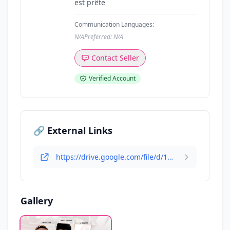
est prête
Communication Languages:
N/A
Preferred: N/A
Contact Seller
Verified Account
🔗 External Links
https://drive.google.com/file/d/1sl-xrhR75wUSPT1bbasoex4fLycnGt8R/view?usp=sharing
Gallery